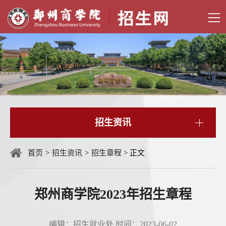
首
页
学
校
招
官
生
院
网
资
部
政
招生资讯
讯
导
策
精
航
聚
彩
联
首页
>
招生资讯
>
招生章程
> 正文
焦
分
系
快
郑州商学院2023年招生章程
享
我
速
学
们
导
校
校
编辑：招生就业处
时间：2023-06-02