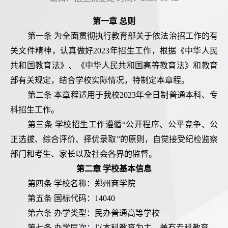
航
宣
园
招
第一章 总则
第一条 为全面贯彻执行教育部关于依法治招工作的有
传
风
生
快
关文件精神，认真做好2023年招生工作，根据《中华人民
片
光
动
速
VR
共和国教育法》、《中华人民共和国高等教育法》和教育
部有关规定，结合学校实际情况，特制定本章程。
态
通
全
第二条 本章程适用于我校2023年全日制普通本科、专
道
科招生工作。
景
第三条 学校招生工作遵循“公开程序、公平竞争、公
郑
正选拔、综合评价、择优录取”的原则，自觉接受纪检监察
部门和考生、家长以及社会各界的监督。
商
第二章 学校基本信息
第四条 学校名称：郑州商学院
第五条 国标代码：14040
第六条 办学类型：民办普通高等学校
第七条 办学层次：以本科教育为主，兼有专科教育