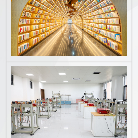
航
宣
园
招
传
风
生
快
片
光
动
速
VR
态
通
全
道
景
郑
商