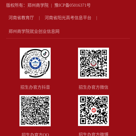
版权所有：郑州商学院 |
豫ICP备05016371号
河南省教育厅
|
河南省阳光高考信息平台
|
郑州商学院就业创业信息网
招生办官方抖音
招生办官方微信
招生办官方微博
招生办官方QQ